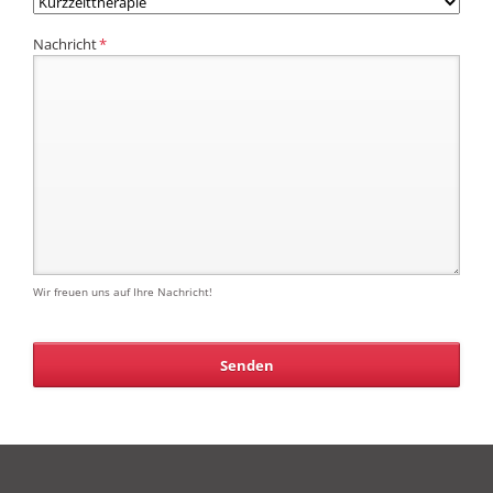
Pflichtfeld
Nachricht
*
Wir freuen uns auf Ihre Nachricht!
Senden